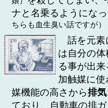
娘）
ナと名乗るようになっ
ちらも血生臭い話ですが）
話を元素
は自分の体
る事が出来
加触媒に使
媒機能の高さから
排気
ており、自動車の排ガス